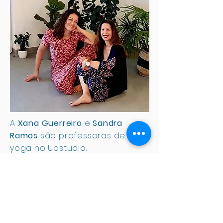
A
Xana Guerreiro
e
Sandra
Ramos
são professoras de
yoga no Upstudio.
A
Xana
é professora de Yoga,
professora de Meditação e
Yogaterapeuta.
A
Sandra
é fundadora do
Upstudio, dá aulas de yoga
para crianças, yoga